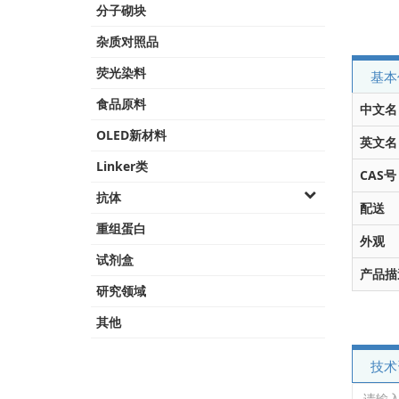
分子砌块
杂质对照品
荧光染料
基本
食品原料
中文名
OLED新材料
英文名
Linker类
CAS号
抗体
配送
重组蛋白
外观
试剂盒
产品描
研究领域
其他
技术